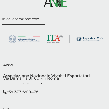
In collaborazione con:
ANVE
Associazione Nazionale Vivaisti Esportatori
Via Birmania 81, 00144 Roma
segreteria@anve.it
sviluppo@anve.it
+39 377 6919478