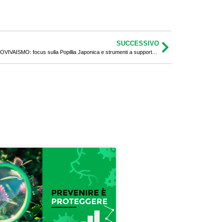
SUCCESSIVO
WEBINAR FORMATIVO “NOVITÀ NEL FLOROVIVAISMO: focus sulla Popillia Japonica e strumenti a supporto dell’Export”