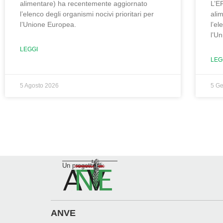
alimentare) ha recentemente aggiornato
L’E
l’elenco degli organismi nocivi prioritari per
ali
l’Unione Europea.
l’el
l’U
LEGGI
LEG
5 Agosto 2026
5 G
Un progetto di:
ANVE