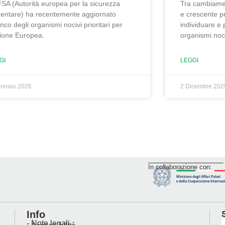
FSA (Autorità europea per la sicurezza
Tra cambiamen
mentare) ha recentemente aggiornato
e crescente pr
enco degli organismi nocivi prioritari per
individuare e
nione Europea.
organismi noc
GI
LEGGI
ennaio 2026
2 Dicembre 202
In collaborazione con:
Info
- Note legali