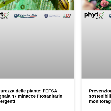
curezza delle piante: l’EFSA
Prevenzion
gnala 47 minacce fitosanitarie
sostenibili
ergenti
monitoragg